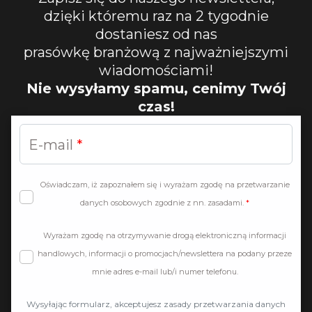
dzięki któremu raz na 2 tygodnie
dostaniesz od nas
prasówkę branżową z najważniejszymi
wiadomościami!
Nie wysyłamy spamu, cenimy Twój
czas!
E-mail
Oświadczam, iż zapoznałem się i wyrażam zgodę na przetwarzanie
danych osobowych zgodnie z nn. zasadami.
Wyrażam zgodę na otrzymywanie drogą elektroniczną informacji
handlowych, informacji o promocjach/newslettera na podany przeze
mnie adres e-mail lub/i numer telefonu.
Wysyłając formularz, akceptujesz zasady przetwarzania danych