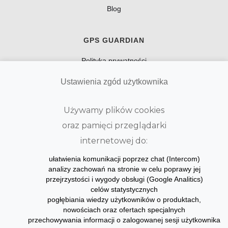
Blog
GPS GUARDIAN
Polityka prywatności
Regulamin
Ustawienia zgód użytkownika
Kontakt
Używamy plików cookies
O nas
oraz pamięci przeglądarki
Kariera
internetowej do:
ułatwienia komunikacji poprzez chat (Intercom)
BLOG
analizy zachowań na stronie w celu poprawy jej
przejrzystości i wygody obsługi (Google Analitics)
Aktualności
celów statystycznych
pogłębiania wiedzy użytkowników o produktach,
nowościach oraz ofertach specjalnych
przechowywania informacji o zalogowanej sesji użytkownika