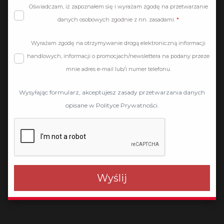
Oświadczam, iż zapoznałem się i wyrażam zgodę na przetwarzanie
danych osobowych zgodnie z nn. zasadami.
Wyrażam zgodę na otrzymywanie drogą elektroniczną informacji
handlowych, informacji o promocjach/newslettera na podany przeze
mnie adres e-mail lub/i numer telefonu.
Wysyłając formularz, akceptujesz zasady przetwarzania danych
opisane w Polityce Prywatności.
Wyślij