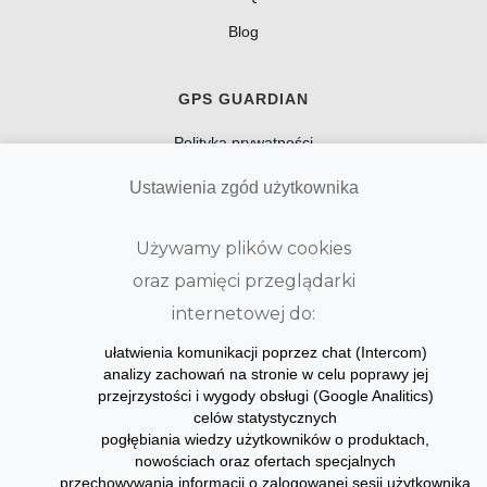
Blog
GPS GUARDIAN
Polityka prywatności
Regulamin
Ustawienia zgód użytkownika
Kontakt
Używamy plików cookies
O nas
oraz pamięci przeglądarki
Kariera
internetowej do:
ułatwienia komunikacji poprzez chat (Intercom)
BLOG
analizy zachowań na stronie w celu poprawy jej
przejrzystości i wygody obsługi (Google Analitics)
Aktualności
celów statystycznych
pogłębiania wiedzy użytkowników o produktach,
nowościach oraz ofertach specjalnych
przechowywania informacji o zalogowanej sesji użytkownika