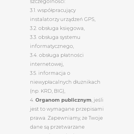
szczególności:
3.1. współpracujący
instalatorzy urządzeń GPS,
3.2. obsługa księgowa,
3.3. obsługa systemu
informatycznego,
3.4. obsługa płatności
internetowej,
3.5. informacja o
niewypłacalnych dłużnikach
(np. KRD, BIG),
4.
Organom publicznym
, jeśli
jest to wymagane przepisami
prawa. Zapewniamy, że Twoje
dane są przetwarzane